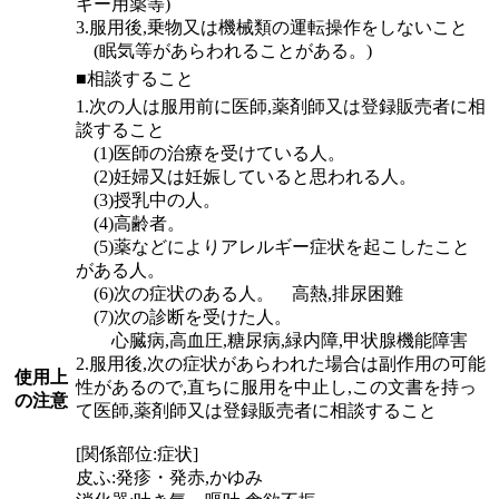
ギー用薬等)
3.服用後,乗物又は機械類の運転操作をしないこと
(眠気等があらわれることがある。)
■相談すること
1.次の人は服用前に医師,薬剤師又は登録販売者に相
談すること
(1)医師の治療を受けている人。
(2)妊婦又は妊娠していると思われる人。
(3)授乳中の人。
(4)高齢者。
(5)薬などによりアレルギー症状を起こしたこと
がある人。
(6)次の症状のある人。 高熱,排尿困難
(7)次の診断を受けた人。
心臓病,高血圧,糖尿病,緑内障,甲状腺機能障害
2.服用後,次の症状があらわれた場合は副作用の可能
使用上
性があるので,直ちに服用を中止し,この文書を持っ
の注意
て医師,薬剤師又は登録販売者に相談すること
[関係部位:症状]
皮ふ:発疹・発赤,かゆみ