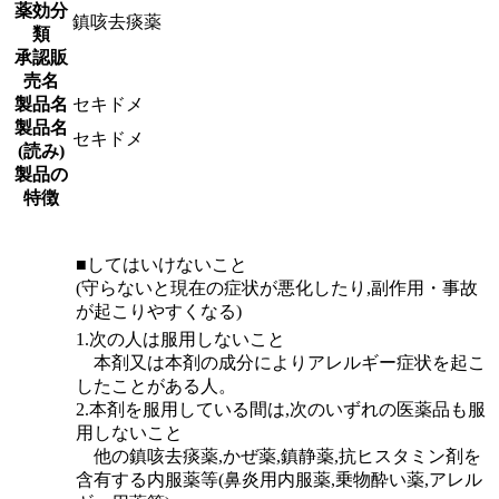
薬効分
鎮咳去痰薬
類
承認販
売名
製品名
セキドメ
製品名
セキドメ
(読み)
製品の
特徴
■してはいけないこと
(守らないと現在の症状が悪化したり,副作用・事故
が起こりやすくなる)
1.次の人は服用しないこと
本剤又は本剤の成分によりアレルギー症状を起こ
したことがある人。
2.本剤を服用している間は,次のいずれの医薬品も服
用しないこと
他の鎮咳去痰薬,かぜ薬,鎮静薬,抗ヒスタミン剤を
含有する内服薬等(鼻炎用内服薬,乗物酔い薬,アレル