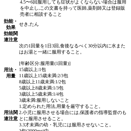
4.5〜6回服用しても症状がよくならない場合は服用
を中止し,この文書を持って医師,薬剤師又は登録販
売者に相談すること
効能・
せき,たん
効果
効能関
連注意
次の1回量を1日3回,食後なるべく30分以内に水また
はお湯と一緒に服用すること。
[年齢区分:服用量(1回量)]
15歳以上:1包
用法・
11歳以上15歳未満:2/3包
用量
8歳以上11歳未満:1/2包
5歳以上8歳未満:1/3包
3歳以上5歳未満:1/4包
3歳未満:服用しないこと
1.定められた用法,用量を厳守すること。
用法関
2.小児に服用させる場合には,保護者の指導監督のも
連注意
とに服用させること。
3.3才未満の幼・乳児には服用させないこと。
3包(3000mg)中