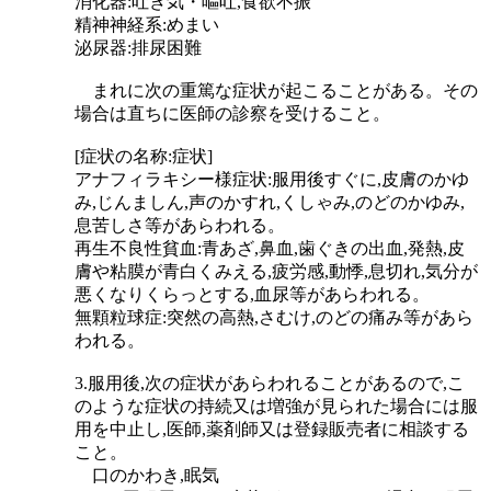
消化器:吐き気・嘔吐,食欲不振
精神神経系:めまい
泌尿器:排尿困難
まれに次の重篤な症状が起こることがある。その
場合は直ちに医師の診察を受けること。
[症状の名称:症状]
アナフィラキシー様症状:服用後すぐに,皮膚のかゆ
み,じんましん,声のかすれ,くしゃみ,のどのかゆみ,
息苦しさ等があらわれる。
再生不良性貧血:青あざ,鼻血,歯ぐきの出血,発熱,皮
膚や粘膜が青白くみえる,疲労感,動悸,息切れ,気分が
悪くなりくらっとする,血尿等があらわれる。
無顆粒球症:突然の高熱,さむけ,のどの痛み等があら
われる。
3.服用後,次の症状があらわれることがあるので,こ
のような症状の持続又は増強が見られた場合には服
用を中止し,医師,薬剤師又は登録販売者に相談する
こと。
口のかわき,眠気