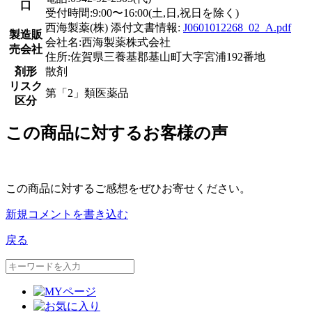
口
受付時間:9:00〜16:00(土,日,祝日を除く)
西海製薬(株) 添付文書情報:
J0601012268_02_A.pdf
製造販
会社名:西海製薬株式会社
売会社
住所:佐賀県三養基郡基山町大字宮浦192番地
剤形
散剤
リスク
第「2」類医薬品
区分
この商品に対するお客様の声
この商品に対するご感想をぜひお寄せください。
新規コメントを書き込む
戻る