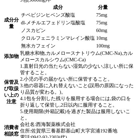
成分
分量
チペピジンヒベンズ酸塩
75mg
成分分
dl-メチルエフェドリン塩酸塩
75mg
量
ノスカピン
60mg
クロルフェニラミンマレイン酸塩
10mg
無水カフェイン
100mg
乳糖水和物,カルメロースナトリウム(CMC-Na),カル
添加物
メロースカルシウム(CMC-Ca)
1.直射日光の当たらない湿気の少ない,涼しい所に保
管すること。
2.小児の手の届かない所に保管すること。
保管及
3.他の容器に入れ替えないこと(誤用の原因になった
び取扱
り品質が変わる。)。
い上の
4.1包を分割した残りを服用する場合には,袋の口を
注意
折り返して保管し,2日以内に服用すること。
5.使用期限(外箱記載)を過ぎた製品は服用しないこ
と。
会社名:西海製薬株式会社
消費者
住所:佐賀県三養基郡基山町大字宮浦192番地
相談窓
電話:0942-92-2303(代)